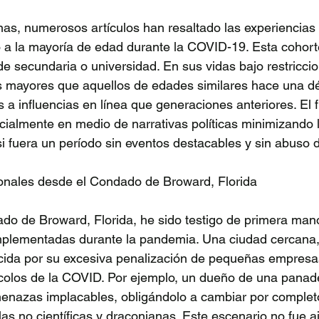
as, numerosos artículos han resaltado las experiencias 
 a la mayoría de edad durante la COVID-19. Esta cohort
e secundaria o universidad. En sus vidas bajo restriccio
mayores que aquellos de edades similares hace una d
 a influencias en línea que generaciones anteriores. El f
ecialmente en medio de narrativas políticas minimizando 
 fuera un período sin eventos destacables y sin abuso d
nales desde el Condado de Broward, Florida 
do de Broward, Florida, he sido testigo de primera mano
mplementadas durante la pandemia. Una ciudad cercana, 
cida por su excesiva penalización de pequeñas empresa
colos de la COVID. Por ejemplo, un dueño de una panade
enazas implacables, obligándolo a cambiar por completo
as no científicas y draconianas. Este escenario no fue a