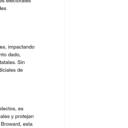
es electorales 
des 
les, impactando 
nto dado, 
atales. Sin 
iciales de 
lectos, es 
ales y protejan 
 Broward, esta 