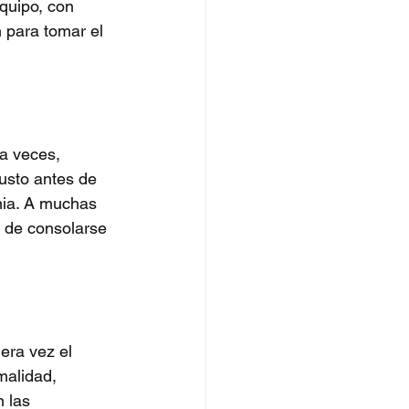
quipo, con 
 para tomar el 
a veces, 
usto antes de 
mia. A muchas 
o de consolarse 
era vez el 
malidad, 
 las 