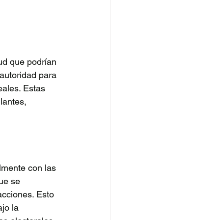
ud que podrían 
autoridad para 
eales. Estas 
lantes, 
lmente con las 
ue se 
acciones. Esto 
jo la 