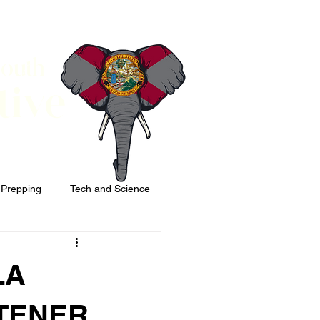
South
tive
 Prepping
Tech and Science
LA
TENER