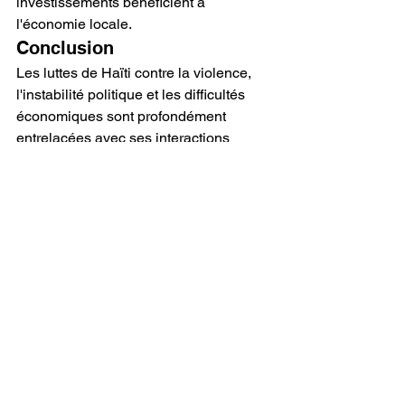
investissements bénéficient à 
l'économie locale.
Conclusion
Les luttes de Haïti contre la violence, 
l'instabilité politique et les difficultés 
économiques sont profondément 
entrelacées avec ses interactions 
historiques et continues avec les États-
Unis. Bien que l'approche de 
l'administration Biden visant à éviter 
l'intervention militaire directe soit un 
pas vers le respect de la souveraineté 
haïtienne, elle doit s'accompagner d'un 
soutien qui répond véritablement aux 
besoins et aux aspirations du peuple 
haïtien. Le point de vue conservateur 
préconise un changement fondamental 
dans la politique américaine envers 
Haïti, un changement qui respecte son 