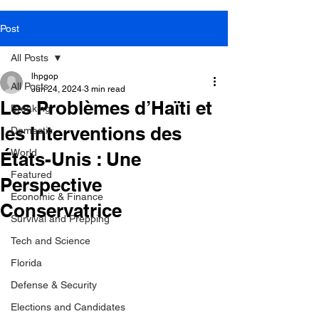
Post
All Posts
lhpgop
All Posts
Jun 24, 2024
3 min read
Les Problèmes d’Haïti et
Breaking
les Interventions des
Domestic
World
États-Unis : Une
Featured
Perspective
Economic & Finance
Conservatrice
Survival and Prepping
Tech and Science
Florida
Defense & Security
Elections and Candidates